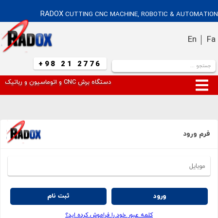
RADOX
CUTTING CNC MACHINE, ROBOTIC & AUTOMATION
En
Fa
+98 21 2776
دستگاه برش CNC و اتوماسیون و رباتیک
فرم ورود
ورود
ثبت نام
کلمه عبور خود را فراموش کرده اید؟