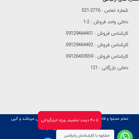
شماره تماس :
021-2776
داخلی واحد فروش :
1-2
کارشناس فروش :
09129464401
کارشناس فروش :
09129464402
کارشناس فروش :
09126403559
داخلی بازرگانی :
121
تمام محتوا و قالب این سایت متعلق به شرکت
رادوکس
میباشد و کپی
تا ۴۰ درصد تخفیف ویژه انبارگردانی
برداری از آن پیگرد قانونی دارد
مشاوره با کارشناسان رادوکس